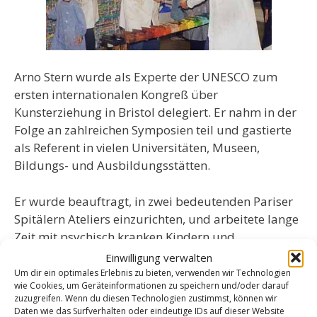
Arno Stern wurde als Experte der UNESCO zum
ersten internationalen Kongreß über
Kunsterziehung in Bristol delegiert. Er nahm in der
Folge an zahlreichen Symposien teil und gastierte
als Referent in vielen Universitäten, Museen,
Bildungs- und Ausbildungsstätten.
Er wurde beauftragt, in zwei bedeutenden Pariser
Spitälern Ateliers einzurichten, und arbeitete lange
Zeit mit psychisch kranken Kindern und
Erwachsenen. Von Arno Stern ausgebildete
Einwilligung verwalten
Mitarbeiter führten diese Arbeit auch in Schulen,
Um dir ein optimales Erlebnis zu bieten, verwenden wir Technologien
wie Cookies, um Geräteinformationen zu speichern und/oder darauf
Pflegeheime, Kulturzentren ein.
zuzugreifen. Wenn du diesen Technologien zustimmst, können wir
Daten wie das Surfverhalten oder eindeutige IDs auf dieser Website