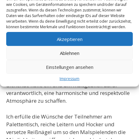
wie Cookies, um Geräteinformationen zu speichern und/oder darauf
Arno Stern und Jan Merlin Marski im Sommer 2017
zuzugreifen. Wenn du diesen Technologien zustimmst, können wir
Daten wie das Surfverhalten oder eindeutige IDs auf dieser Website
verarbeiten. Wenn du deine Einwilligung nicht erteilst oder zurückziehst,
Mein Name ist Jan Merlin Marski, ich habe in
können bestimmte Merkmale und Funktionen beeinträchtigt werden.
Enschede Medienkunst und Mixed Media studiert.
Seit 2009 gebe Workshops an Kinder und
Akzeptieren
Jugendliche. Ferner arbeite ich auch als
Ablehnen
freischaffender Künstler und Dokumentarfilmer.
Einstellungen ansehen
2017 habe ich die Intensiv-Ausbildung bei Arno
Stern abgeschlossen. Im Malort nehme ich eine
Impressum
dienende Rolle ein und bin maßgeblich dafür
verantwortlich, eine harmonische und respektvolle
Atmosphäre zu schaffen.
Ich erfülle die Wünsche der Teilnehmer am
Palettentisch, reiche Leitern und Hocker und
versetze Reißnägel um so den Malspielenden die