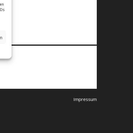
sen
IDs
en
Impressum