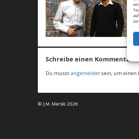
um 
Tec
auf
zur
Schreibe einen Kommentar
Du musst
angemeldet
sein, um einen
© J.M. Marski 2026