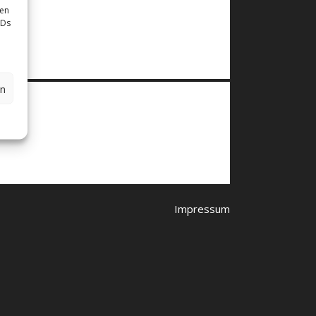
sen
IDs
en
Impressum