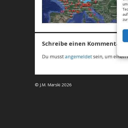
um 
Tec
auf
zur
Schreibe einen Kommentar
Du musst
angemeldet
sein, um einen
© J.M. Marski 2026