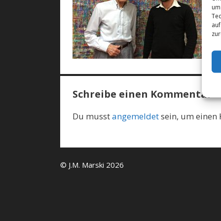
um 
Tec
auf
zur
Schreibe einen Kommentar
Du musst
angemeldet
sein, um einen
© J.M. Marski 2026