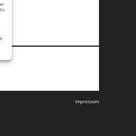
sen
IDs
en
Impressum